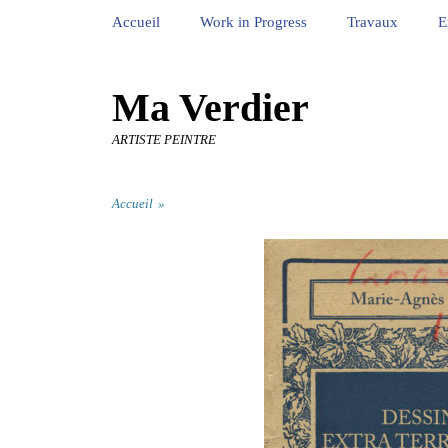
Premier Menu
Aller
Accueil
Work in Progress
Travaux
E
au
contenu
Ma Verdier
ARTISTE PEINTRE
Second Menu
Aller
Accueil
»
au
contenu