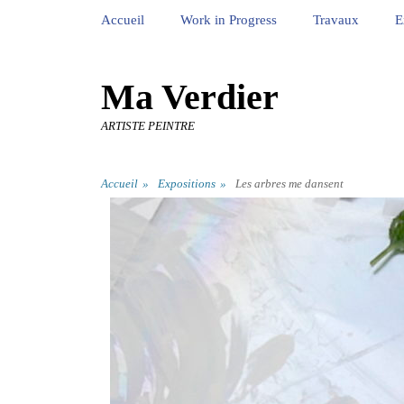
Premier Menu
Aller
Accueil
Work in Progress
Travaux
E
au
contenu
Ma Verdier
ARTISTE PEINTRE
Second Menu
Aller
Accueil
»
Expositions
»
Les arbres me dansent
au
contenu